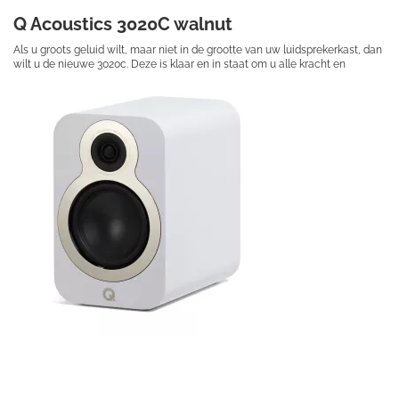
Q Acoustics 3020C walnut
Als u groots geluid wilt, maar niet in de grootte van uw luidsprekerkast, dan
wilt u de nieuwe 3020c. Deze is klaar en in staat om u alle kracht en
dynamiek van uw favoriete muziek te laten ervaren.
€ 249,50
Prijs per stuk
