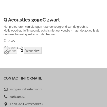
Q Acoustics 3090C zwart
Het projecteren van dialogen naar de voorgrond van de grootste
Hollywood-actiefilmsoundtracks is niet eenvoudig - maar de 3090c is de
center-channel speaker om dat te doen.
€ 379,00
Prijs per stuk
1
2
Vorige
Volgende

CONTACT INFORMATIE

info@soundperfection.nl

0164210919

Laan van Everswaard 78