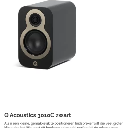
€ 189,50
Prijs per stuk

Q Acoustics 3010C zwart
Als u een kleine, gemakkelijk te positioneren luidspreker wilt die veel groter