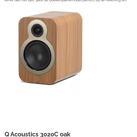
klinkt dan het lijkt, past dit boekenplankmodel perfect bij de rekening (en
uw ruimte).
€ 189,50
Prijs per stuk

Q Acoustics 3020C oak