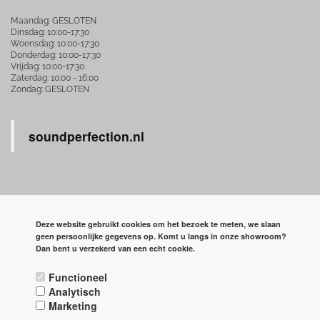
Maandag: GESLOTEN
Dinsdag: 10:00-17:30
Woensdag: 10:00-17:30
Donderdag: 10:00-17:30
Vrijdag: 10:00-17:30
Zaterdag: 10:00 - 16:00
Zondag: GESLOTEN
soundperfection.nl
Deze website gebruikt cookies om het bezoek te meten, we slaan
ALLE BEDRAGEN ZIJN INCLUSIEF BTW
geen persoonlijke gegevens op. Komt u langs in onze showroom?
Dan bent u verzekerd van een echt cookie.
POWERED BY CCV SHOP
SOFTWARE WEBSHOP
Functioneel
Analytisch
Marketing