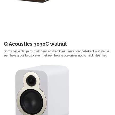
Q Acoustics 3030C walnut
Soms wil je dat je muziek hard en diep klinkt, maar dat betekent niet dat je
een hele grote luidspreker met een hele grote driver nodig hebt. Nee, het
betekent dat je de 3030c nodig hebt.
€ 314,50
Prijs per stuk
