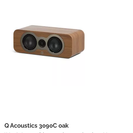
onthullen die in je muziek zit.
€ 549,50
Prijs per stuk

Q Acoustics 3090C oak