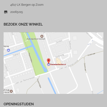
4617 LK Bergen op Zoom

20065015
BEZOEK ONZE WINKEL
OPENINGSTIJDEN