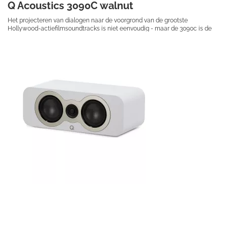
Q Acoustics 3090C walnut
Het projecteren van dialogen naar de voorgrond van de grootste
Hollywood-actiefilmsoundtracks is niet eenvoudig - maar de 3090c is de
center-channel speaker om dat te doen.
€ 379,00
Prijs per stuk
