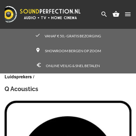




check
VANAF € 50,- GRATIS BEZORGING
place
SHOWROOM BERGEN OP ZOOM
euro_symbol
ONLINE VEILIG & SNEL BETALEN
Luidsprekers /
Q Acoustics